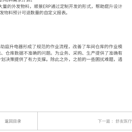
返回目录
下一篇：
舒友医疗