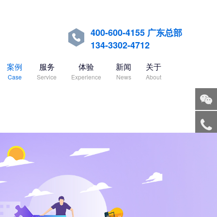
400-600-4155 广东总部

134-3302-4712
案例
服务
体验
新闻
关于
Case
Service
Experience
News
About
关注
微信
服务
热线
回到
顶部