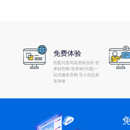
免费体验
匹配与贵司高度契合的 世
界杯官网-世界杯(中国)一
站式服务官网 导入信息真
实体验