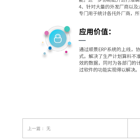
上一篇：
无