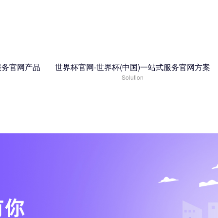
服务官网产品
世界杯官网-世界杯(中国)一站式服务官网方案
Solution