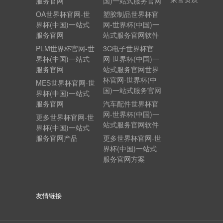
服务官网
国)一站式服务官网
OA世界杯官网-世
塑胶制品世界杯官
界杯(中国)一站式
网-世界杯(中国)一
服务官网
站式服务官网软件
PLM世界杯官网-世
3C电子世界杯官
界杯(中国)一站式
网-世界杯(中国)一
服务官网
站式服务官网世界
杯官网-世界杯(中
MES世界杯官网-世
国)一站式服务官网
界杯(中国)一站式
服务官网
汽车配件世界杯官
网-世界杯(中国)一
更多世界杯官网-世
站式服务官网软件
界杯(中国)一站式
服务官网产品
更多世界杯官网-世
界杯(中国)一站式
服务官网方案
友情链接