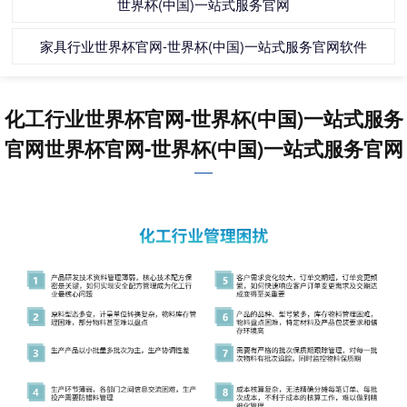
世界杯(中国)一站式服务官网
家具行业世界杯官网-世界杯(中国)一站式服务官网软件
化工行业世界杯官网-世界杯(中国)一站式服务
官网世界杯官网-世界杯(中国)一站式服务官网