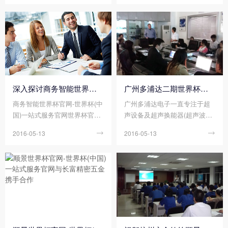
时，其所能带来的无形的社会
后有所改善的，但是就一定全
行业快速发展，erp管理世界杯
效益同样是一笔相当可观的财
是世界杯官网-世界杯(中国)一
官网-世界杯(中国)一站式服务
富。
站式服务官网的功劳吗，显然
官网 也更加贴合企业业务需
没有有力的证据，那么到底世
求。
界杯官网-世界杯(中国)一站式
服务官网起了多大的作用，总
有人试图量化，试图证明，可
是效果一般。
深入探讨商务智能世界杯官网-世界杯(中国)一站式服务官网世界杯官网-世界杯(中国)一站式服务官网 功能需求
广州多浦达二期世界杯官网-世界杯(中国)一站式服务官网项目启动
商务智能世界杯官网-世界杯(中
广州多浦达电子一直专注于超
国)一站式服务官网世界杯官网-
声设备及超声换能器(超声波探
世界杯(中国)一站式服务官网
头)研发制造。由掌握世界尖端
2016-05-13

2016-05-13

不仅仅是一种计算机软件，更
超声技术的多位国内外专家、
是一种先进的管理方式，通过
归国博士联合创办，是实施现
信息技术和互联网技术，在企
代企业制度 的高起点、高标
业内部实现资源共享，在提升
准，集研发、生产、销售于一
企业数据流动性和准确性的同
体的创新型高科技公司
时，提升企业的协同办公能
力，从而在整体上提升企业的
工作效率。