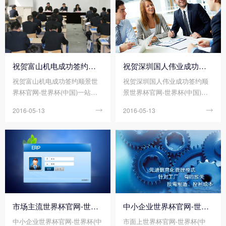
祝贺富山机电成功签约顺景世界杯官网-世界杯(中国)一站式服务官网
祝贺深圳国人伟业成功签约顺景世界杯官网-世界杯(中国)一站式服务官网
祝贺富山机电成功签约顺景世
祝贺深圳国人伟业成功签约顺
界杯官网-世界杯(中国)一站式
景世界杯官网-世界杯(中国)一
服务官网
站式服务官网
2016-05-13

2016-05-13

市场主流世界杯官网-世界杯(中国)一站式服务官网世界杯官网-世界杯(中国)一站式服务官网 -企业应如何选择世界杯官网-世界杯(中国)一站式服务官网世界杯官网-世界杯(中国)一站式服务官网
中小企业世界杯官网-世界杯(中国)一站式服务官网管理世界杯官网-世界杯(中国)一站式服务官网 成功选型秘籍
中小企业世界杯官网-世界杯(中
市面上世界杯官网-世界杯(中