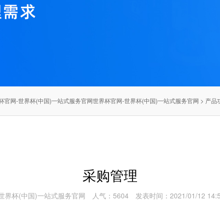
杯官网-世界杯(中国)一站式服务官网世界杯官网-世界杯(中国)一站式服务官网
>
产品
采购管理
-世界杯(中国)一站式服务官网
人气：5604
发表时间：2021/01/12 14:5