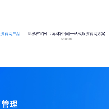
服务官网产品
世界杯官网-世界杯(中国)一站式服务官网方案
Solution