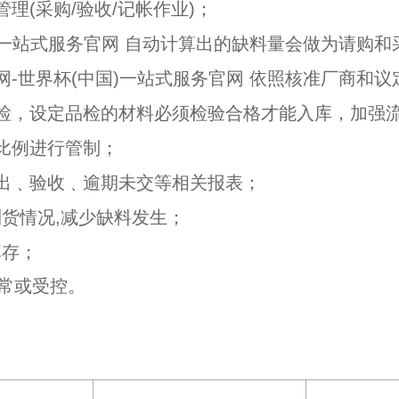
理(采购/验收/记帐作业)；
)一站式服务官网 自动计算出的缺料量会做为请购
-世界杯(中国)一站式服务官网 依照核准厂商和议
检，设定品检的材料必须检验合格才能入库，加强
比例进行管制；
出﹑验收﹑逾期未交等相关报表；
到货情况,减少缺料发生；
库存；
异常或受控。