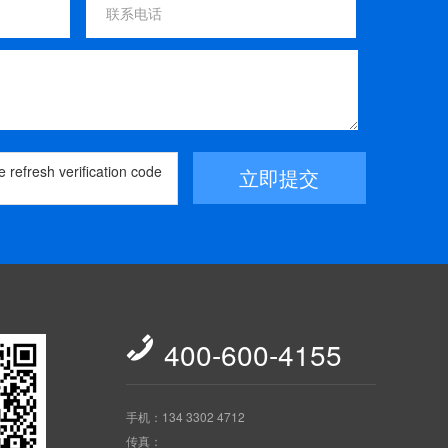
立即提交

400-600-4155
手机：134 3302 4712
传真：