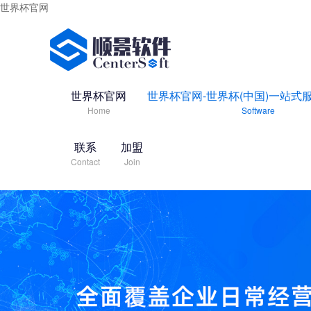
世界杯官网
世界杯官网
世界杯官网-世界杯(中国)一站式
Home
Software
联系
加盟
Contact
Join