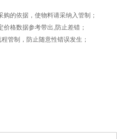
和采购的依据，使物料请采纳入管制；
定价格数据参考带出,防止差错；
流程管制，防止随意性错误发生；