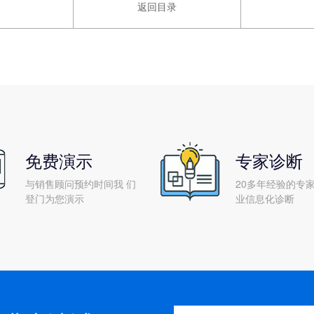
返回目录
免费演示
专家诊断
与销售顾问预约时间我 们
20多年经验的专家
登门为您演示
业信息化诊断