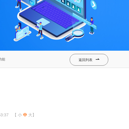
功能
返回列表

3:37
【
小
中
大
】