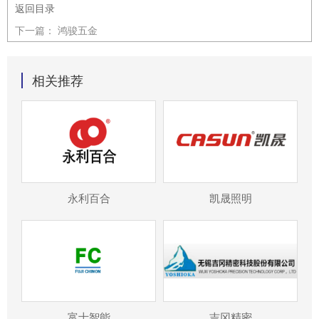
返回目录
下一篇：
鸿骏五金
相关推荐
永利百合
凯晟照明
富士智能
吉冈精密