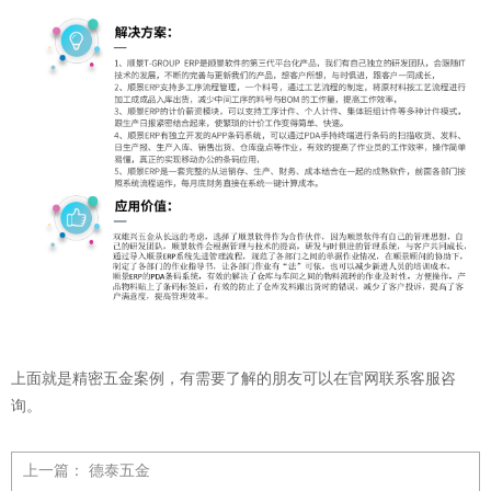
上面就是精密五金案例，有需要了解的朋友可以在官网联系客服咨
询。
上一篇：
德泰五金