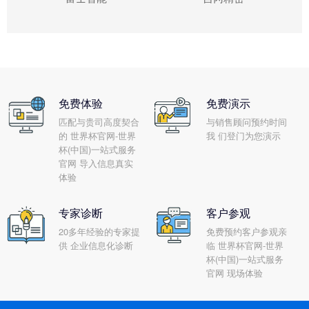
免费体验
免费演示
匹配与贵司高度契合
与销售顾问预约时间
的 世界杯官网-世界
我 们登门为您演示
杯(中国)一站式服务
官网 导入信息真实
体验
专家诊断
客户参观
20多年经验的专家提
免费预约客户参观亲
供 企业信息化诊断
临 世界杯官网-世界
杯(中国)一站式服务
官网 现场体验