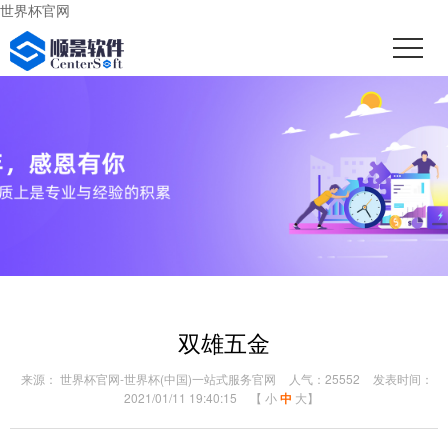
世界杯官网
双雄五金
来源： 世界杯官网-世界杯(中国)一站式服务官网
人气：25552
发表时间：
2021/01/11 19:40:15
【
小
中
大
】